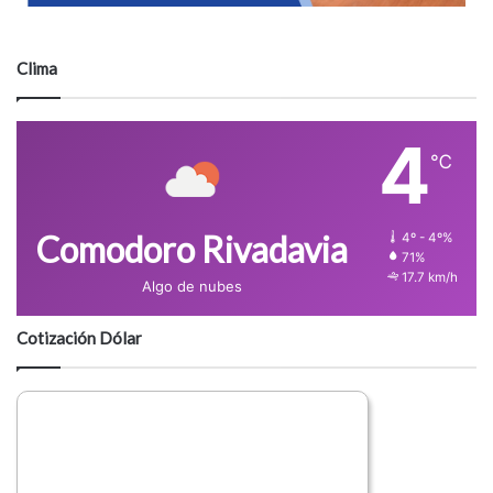
Clima
4
℃
Comodoro Rivadavia
4º - 4º%
71%
17.7 km/h
Algo de nubes
Cotización Dólar