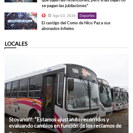
se pagan las jubilaciones”
Ago 03, 2026
Deportes
El castigo del Como de Nico Paz a sus
abonados infieles
LOCALES
Stoyanoff: “Estamos ajustando recorridos y
evaluando cambios en función de los reclamos de
los usuarios”