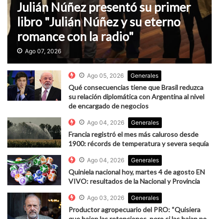
Julián Núñez presentó su primer
libro "Julián Núñez y su eterno
romance con la radio"
Ago 07, 2026
Ago 05, 2026
Generales
Qué consecuencias tiene que Brasil reduzca
su relación diplomática con Argentina al nivel
de encargado de negocios
Ago 04, 2026
Generales
Francia registró el mes más caluroso desde
1900: récords de temperatura y severa sequía
Ago 04, 2026
Generales
Quiniela nacional hoy, martes 4 de agosto EN
VIVO: resultados de la Nacional y Provincia
Ago 03, 2026
Generales
Productor agropecuario del PRO: “Quisiera
que bajen las retenciones, pero si las bajan no