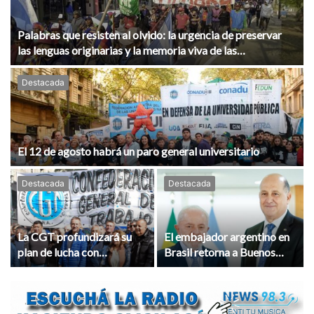
Palabras que resisten al olvido: la urgencia de preservar
las lenguas originarias y la memoria viva de las
comunidades
Destacada
El 12 de agosto habrá un paro general universitario
Destacada
Destacada
La CGT profundizará su
El embajador argentino en
plan de lucha con
Brasil retorna a Buenos
movilizaciones
Aires en medio de la crisis
diplomática