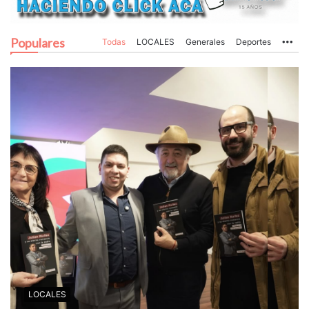
Populares
Todas
LOCALES
Generales
Deportes
Mo
LOCALES