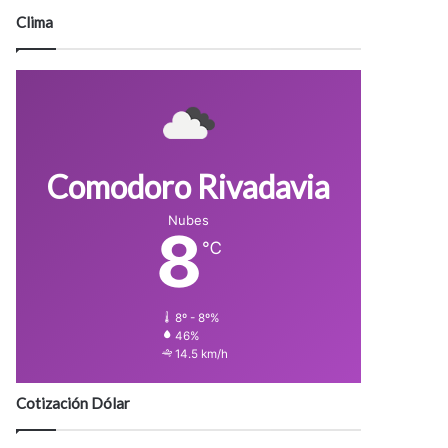
Clima
Comodoro Rivadavia
Nubes
8
℃
8º - 8º%
46%
14.5 km/h
Cotización Dólar