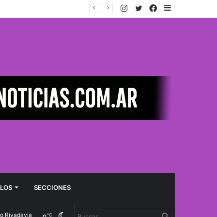
Instagram
Twitter
Facebook
Sidebar
 en Península Valdés
LOS
SECCIONES
vadavia
Cambiar
Buscar
℃