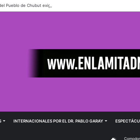
del Pueblo de Chubut exige informes a Turismo por el cierre de accesos
S
INTERNACIONALES POR EL DR. PABLO GARAY
ESPECTÁCU
Comodoro Ri