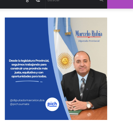
8
modo