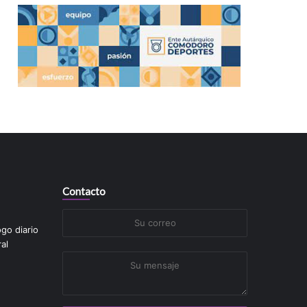
Contacto
Su
ogo diario
correo
al
Su
mensaje