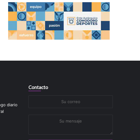
Contacto
Su
ogo diario
correo
al
Su
mensaje