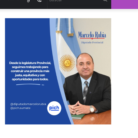
9
modo