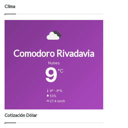
Clima
Comodoro Rivadavia
Nubes
9
℃
9º - 9º%
53%
27.4 km/h
Cotización Dólar