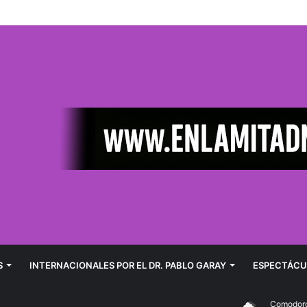
 detenido por agredir a su pareja
S
INTERNACIONALES POR EL DR. PABLO GARAY
ESPECTÁCU
Comodoro Riva