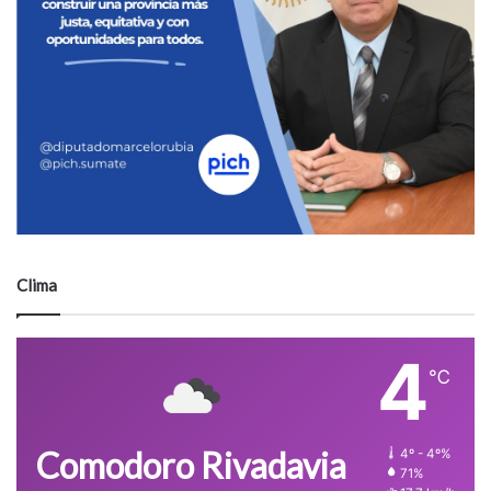
Clima
4
℃
Comodoro Rivadavia
4º - 4º%
71%