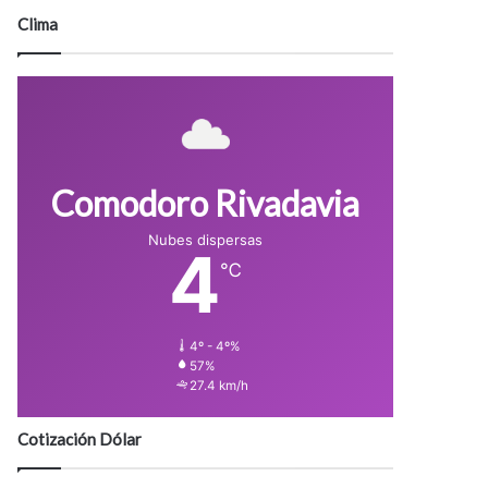
Clima
Comodoro Rivadavia
Nubes dispersas
4
℃
4º - 4º%
57%
27.4 km/h
Cotización Dólar