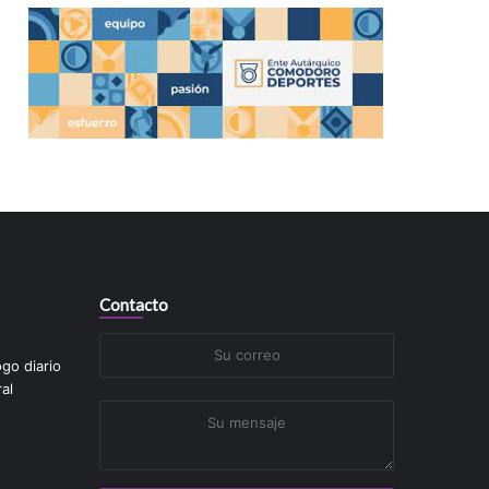
Contacto
Su
ogo diario
correo
al
Su
mensaje