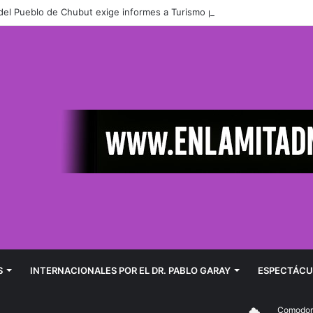
del Pueblo de Chubut exige informes a Turismo por el cierre de acceso
S
INTERNACIONALES POR EL DR. PABLO GARAY
ESPECTÁCU
Comodoro Ri