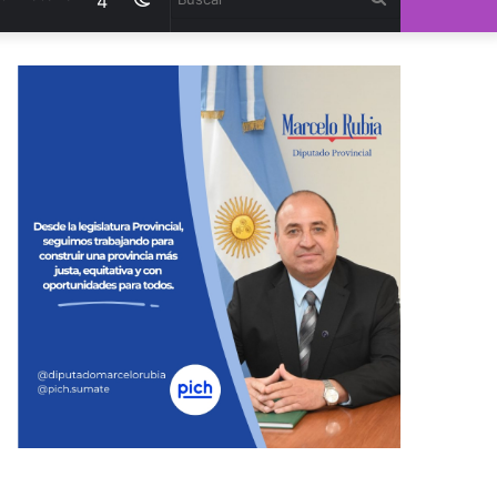
4
modo