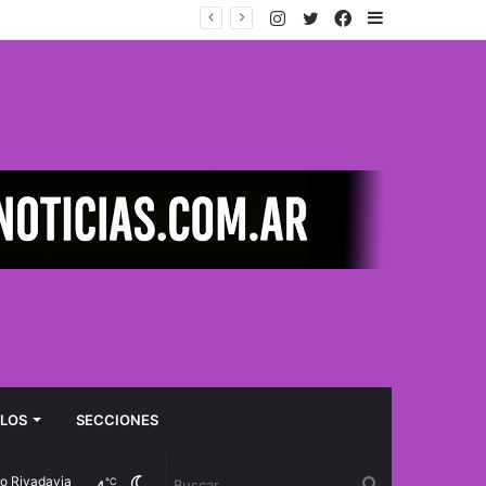
Instagram
Twitter
Facebook
Sidebar
s en Península Valdés
LOS
SECCIONES
vadavia
Cambiar
Buscar
℃